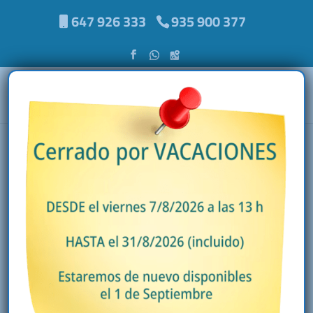
647 926 333
935 900 377
Aire Acondicionado
Bellaterra