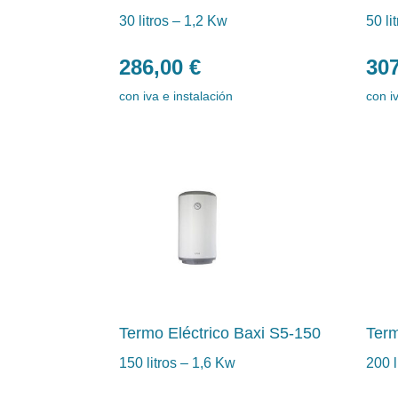
30 litros – 1,2 Kw
50 li
286,00
€
30
con iva e instalación
con i
Termo Eléctrico Baxi S5-150
Term
150 litros – 1,6 Kw
200 l