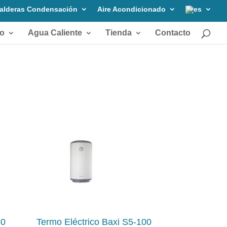
alderas Condensación
Aire Acondicionado
do
Agua Caliente
Tienda
Contacto
80
Termo Eléctrico Baxi S5-100