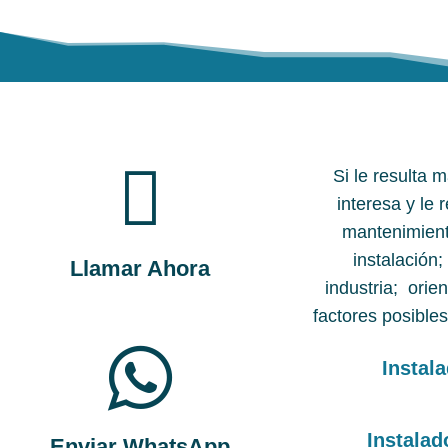

Si le resulta 
interesa y le
mantenimient
instalación;
Llamar Ahora
industria; orie
factores posibles

Instal
Instalad
Enviar WhatsApp