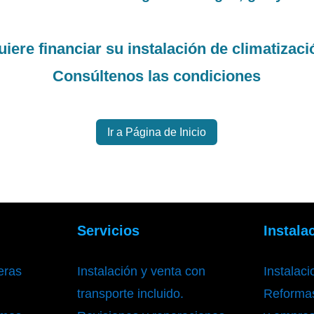
iere financiar su instalación de climatizac
Consúltenos las condiciones
Ir a Página de Inicio
Servicios
Instala
eras
Instalación y venta con
Instalac
transporte incluido.
Reformas