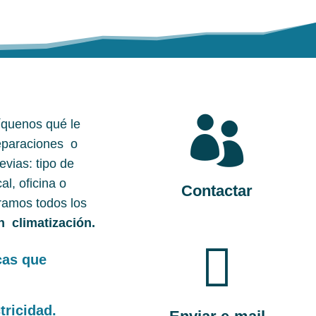

líquenos qué le
reparaciones o
vias: tipo de
al, oficina o
Contactar
eramos todos los
n climatización.

cas que
tricidad.