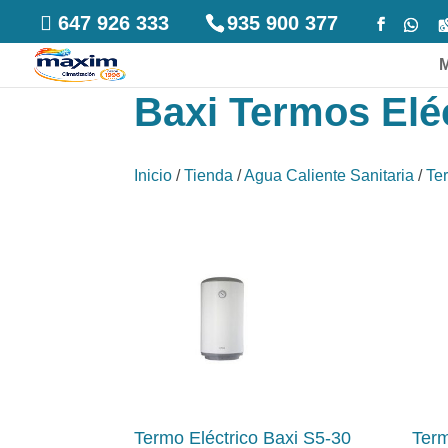
647 926 333
935 900 377
Baxi Termos Elé
Inicio
/
Tienda
/
Agua Caliente Sanitaria
/
Te
Termo Eléctrico Baxi S5-30
Term