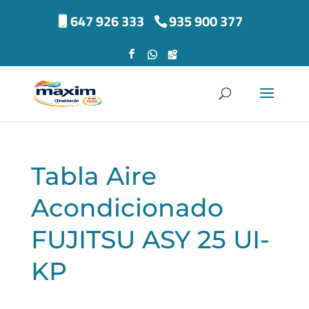
647 926 333
935 900 377
Tabla Aire
Acondicionado
FUJITSU ASY 25 UI-
KP