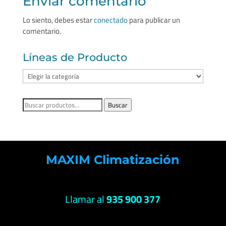
Enviar comentario
Lo siento, debes estar
conectado
para publicar un
comentario.
Líneas de Producto
Líneas
de
Producto
Buscar
Buscar
por:
MAXIM Climatización
Llamar al
935 900 377