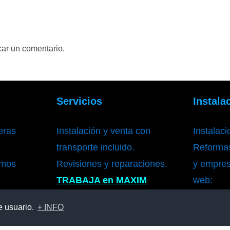
car un comentario.
Servicios
Instala
eras
Instalación y venta con
Instalac
transporte incluido.
Reformas
rmos
Revisiones y reparaciones.
y empres
TRABAJA en MAXIM
web:
Ma
e usuario.
+ INFO