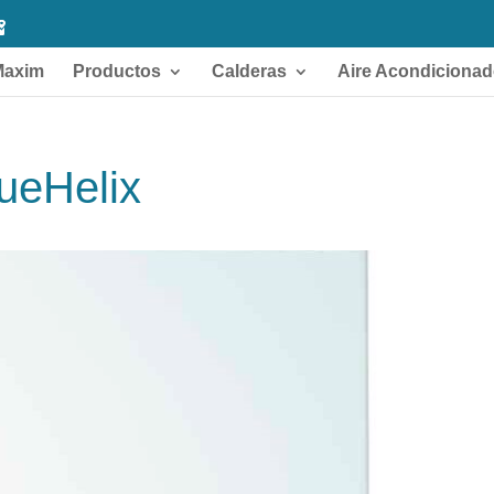
Maxim
Productos
Calderas
Aire Acondiciona
lueHelix