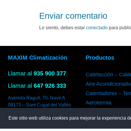
Enviar comentario
Lo siento, debes estar
conectado
para publi
MAXIM Climatización
Productos
Llamar al
935 900 377
Calefacción – Cald
Aire Acondicionado
Llamar al
647 926 333
Calentadores – Te
Avenida Ragull, 70. Nave A
Aerotermia
08173 – Sant Cugat del Vallés
Este sitio web utiliza cookies para mejorar la experiencia d