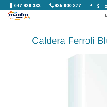
647 926 333
935 900 377
Caldera Ferroli B