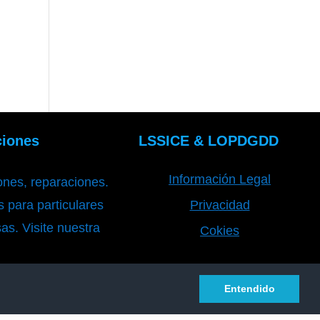
ciones
LSSICE & LOPDGDD
Información Legal
iones, reparaciones.
 para particulares
Privacidad
as. Visite nuestra
Cokies
xim Reformas
Entendido