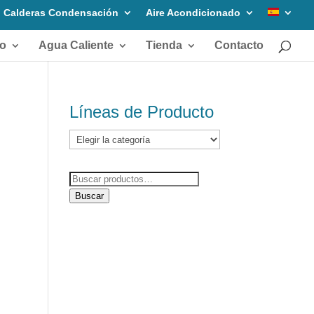
Calderas Condensación
Aire Acondicionado
do
Agua Caliente
Tienda
Contacto
Líneas de Producto
Líneas
de
Producto
Buscar
por:
Buscar