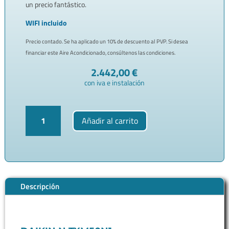
un precio fantástico.
WIFI incluido
Precio contado. Se ha aplicado un 10% de descuento al PVP. Si desea
financiar este Aire Acondicionado, consúltenos las condiciones.
2.442,00
€
con iva e instalación
Aire
Añadir al carrito
Acondicionado
DAIKIN
N
TXM50N1
4.300
fg
Descripción
-
4.988
Kcal
-