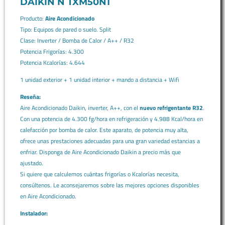
DAIKIN N TXM50N1
Split
1x1
Producto:
Aire Acondicionado
-
Tipo: Equipos de pared o suelo. Split
Wifi
Clase: Inverter / Bomba de Calor / A++ / R32
cantidad
Potencia Frigorías: 4.300
Potencia Kcalorías: 4.644
1 unidad exterior + 1 unidad interior + mando a distancia + Wifi
Reseña:
Aire Acondicionado Daikin, inverter, A++, con el
nuevo refrigentante R32
.
Con una potencia de 4.300 fg/hora en refrigeración y 4.988 Kcal/hora en
calefacción por bomba de calor. Este aparato, de potencia muy alta,
ofrece unas prestaciones adecuadas para una gran variedad estancias a
enfriar. Disponga de Aire Acondicionado Daikin a precio más que
ajustado.
Si quiere que calculemos cuántas frigorías o Kcalorías necesita,
consúltenos. Le aconsejaremos sobre las mejores opciones disponibles
en Aire Acondicionado.
Instalador: