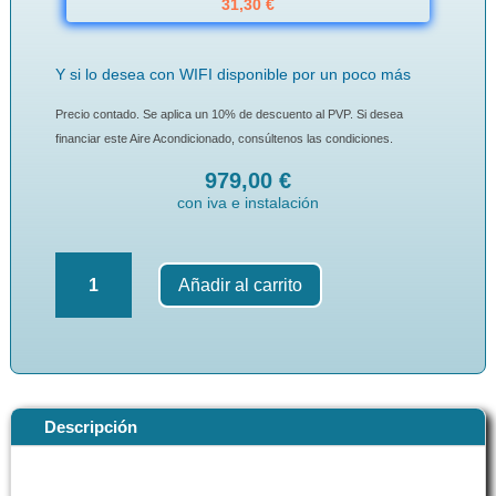
31,30 €
Y si lo desea con WIFI disponible por un poco más
Precio contado. Se aplica un 10% de descuento al PVP. Si desea
financiar este Aire Acondicionado, consúltenos las condiciones.
979,00
€
con iva e instalación
Aire
Añadir al carrito
Acondicionado
BAXI
ANORI
LSG35
3.096
fg
Descripción
-
3.182
Kcal