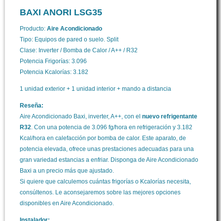
-
BAXI ANORI LSG35
Split
1x1
Producto:
Aire Acondicionado
cantidad
Tipo: Equipos de pared o suelo. Split
Clase: Inverter / Bomba de Calor / A++ / R32
Potencia Frigorías: 3.096
Potencia Kcalorías: 3.182
1 unidad exterior + 1 unidad interior + mando a distancia
Reseña:
Aire Acondicionado Baxi, inverter, A++, con el
nuevo refrigentante
R32
. Con una potencia de 3.096 fg/hora en refrigeración y 3.182
Kcal/hora en calefacción por bomba de calor. Este aparato, de
potencia elevada, ofrece unas prestaciones adecuadas para una
gran variedad estancias a enfriar. Disponga de Aire Acondicionado
Baxi a un precio más que ajustado.
Si quiere que calculemos cuántas frigorías o Kcalorías necesita,
consúltenos. Le aconsejaremos sobre las mejores opciones
disponibles en Aire Acondicionado.
Instalador: