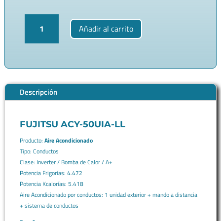
Aire
Añadir al carrito
Acondicionado
Conductos
Fujitsu
ACY-
50UIA-
LL
Descripción
4.472
fg
-
FUJITSU ACY-50UIA-LL
5.418
Kcal
Producto:
Aire Acondicionado
-
Tipo: Conductos
Conductos
Clase: Inverter / Bomba de Calor / A+
cantidad
Potencia Frigorías: 4.472
Potencia Kcalorías: 5.418
Aire Acondicionado por conductos: 1 unidad exterior + mando a distancia
+ sistema de conductos