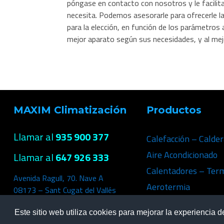
póngase en contacto con nosotros y le facilit
necesita. Podemos asesorarle para ofrecerle 
para la elección, en función de los parámetros a
mejor aparato según sus necesidades, y al mejo
MAXIM Climatización
Productos
Llamar al
935 900 377
Calefacción – Calde
Aire Acondicionado
Llamar al
647 926 333
Calentadores – Ter
Avenida Ragull, 70. Nave A
Aerotermia
08173 – Sant Cugat del Vallés
Este sitio web utiliza cookies para mejorar la experiencia d