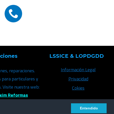
aciones
LSSICE & LOPDGDD
Información Legal
ones, reparaciones.
para particulares y
Privacidad
 Visite nuestra web:
Cokies
xim Reformas
Entendido