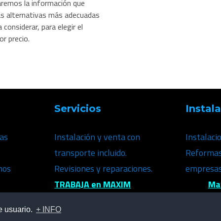
aremos la información que
las alternativas más adecuadas
 considerar, para elegir el
r precio.
Servicios
Instal
ras
Instalación y venta con
Instalaci
transporte incluido.
Reformas 
mos
Revisiones y reparaciones.
empresas.
TRABAJA en MAXIM
Ma
e usuario.
+ INFO