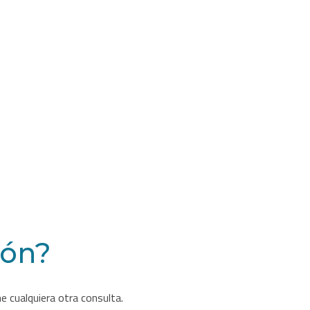
-
sin
llama
cantidad
ión?
e cualquiera otra consulta.