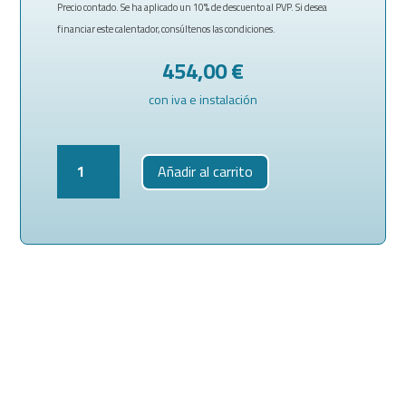
Precio contado. Se ha aplicado un 10% de descuento al PVP. Si desea
financiar este calentador, consúltenos las condiciones.
454,00
€
con iva e instalación
Calentador
Añadir al carrito
Chaffoteaux
Fluendo
Avenir
11
OFT-
N
11
Kw
-
Tiro
Forzado